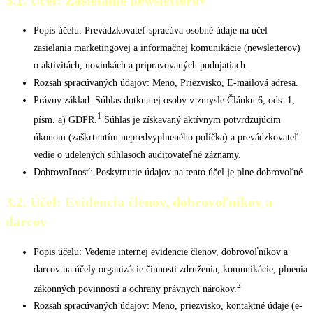
3.1. Účel: Zasielanie newsletterov
Popis účelu: Prevádzkovateľ spracúva osobné údaje na účel
zasielania marketingovej a informačnej komunikácie (newsletterov)
o aktivitách, novinkách a pripravovaných podujatiach.
Rozsah spracúvaných údajov: Meno, Priezvisko, E-mailová adresa.
Právny základ: Súhlas dotknutej osoby v zmysle Článku 6, ods. 1,
1
písm. a) GDPR.
Súhlas je získavaný aktívnym potvrdzujúcim
úkonom (zaškrtnutím nepredvyplneného políčka) a prevádzkovateľ
vedie o udelených súhlasoch auditovateľné záznamy.
Dobrovoľnosť: Poskytnutie údajov na tento účel je plne dobrovoľné.
3.2. Účel: Evidencia členov, dobrovoľníkov a
darcov
Popis účelu: Vedenie internej evidencie členov, dobrovoľníkov a
darcov na účely organizácie činnosti združenia, komunikácie, plnenia
2
zákonných povinností a ochrany právnych nárokov.
Rozsah spracúvaných údajov: Meno, priezvisko, kontaktné údaje (e-