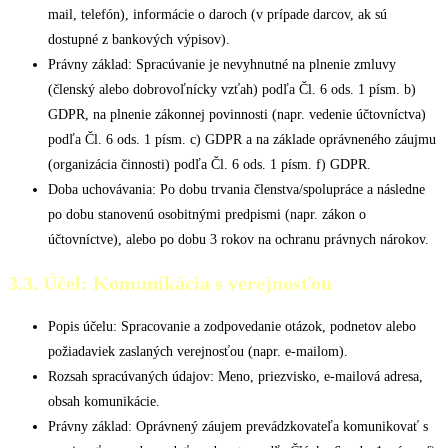
mail, telefón), informácie o daroch (v prípade darcov, ak sú
dostupné z bankových výpisov).
Právny základ: Spracúvanie je nevyhnutné na plnenie zmluvy
(členský alebo dobrovoľnícky vzťah) podľa Čl. 6 ods. 1 písm. b)
GDPR, na plnenie zákonnej povinnosti (napr. vedenie účtovníctva)
podľa Čl. 6 ods. 1 písm. c) GDPR a na základe oprávneného záujmu
(organizácia činnosti) podľa Čl. 6 ods. 1 písm. f) GDPR.
Doba uchovávania: Po dobu trvania členstva/spolupráce a následne
po dobu stanovenú osobitnými predpismi (napr. zákon o
účtovníctve), alebo po dobu 3 rokov na ochranu právnych nárokov.
3.3. Účel: Komunikácia s verejnosťou
Popis účelu: Spracovanie a zodpovedanie otázok, podnetov alebo
požiadaviek zaslaných verejnosťou (napr. e-mailom).
Rozsah spracúvaných údajov: Meno, priezvisko, e-mailová adresa,
obsah komunikácie.
Právny základ: Oprávnený záujem prevádzkovateľa komunikovať s