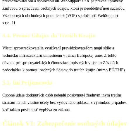
prevádzkovateľom a spoločnosťou WebSupport s.r.o. je právne upravený
Zmluvou o spracúvaní osobných údajov, ktorá je neoddeliteľnou súčasťou
Všeobecných obchodných podmienok (VOP) spoločnosti WebSupport
s.r.o..11
5.4. Prenos Údajov do Tretích Krajín
Všetci sprostredkovatelia využívaní prevádzkovateľom majú sídlo a
technickú infraštruktúru umiestnenú v rámci Európskej únie. Z tohto
dôvodu pri spracovateľských činnostiach opísaných v týchto Zásadách
nedochádza k prenosu osobných údajov do tretích krajín (mimo EÚ/EHP).
5.5. Iní Príjemcovia
Osobné údaje dotknutých osôb nebudú poskytnuté žiadnym iným tretím
stranám na ich vlastné účely bez výslovného súhlasu, s výnimkou prípadov,
keď takáto povinnosť vyplýva zo zákona.
Článok VI: Zabezpečenie osobných údajov