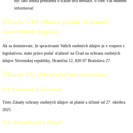
byť táto lehota predĺžená o ďalšie dva mesiace, o čom Vás budeme
informovať.
Článok VIII: Právo podať sťažnosť
dozornému orgánu
Ak sa domnievate, že spracúvanie Vašich osobných údajov je v rozpore s
legislatívou, máte právo podať sťažnosť na Úrad na ochranu osobných
údajov Slovenskej republiky, Hraničná 12, 820 07 Bratislava 27.
Článok IX: Záverečné ustanovenia
9.1. Platnosť a účinnosť
Tieto Zásady ochrany osobných údajov sú platné a účinné od 27. októbra
2025.
9.2. Aktualizácia Zásad