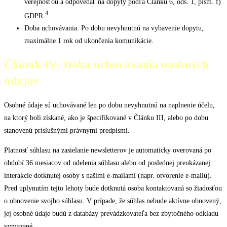
verejnosťou a odpovedať na dopyty podľa Článku 6, ods. 1, písm. f)
4
GDPR.
Doba uchovávania: Po dobu nevyhnutnú na vybavenie dopytu,
maximálne 1 rok od ukončenia komunikácie.
Článok IV: Doba uchovávania osobných
údajov
Osobné údaje sú uchovávané len po dobu nevyhnutnú na naplnenie účelu,
na ktorý boli získané, ako je špecifikované v Článku III, alebo po dobu
stanovenú príslušnými právnymi predpismi.
Platnosť súhlasu na zasielanie newsletterov je automaticky overovaná po
období 36 mesiacov od udelenia súhlasu alebo od poslednej preukázanej
interakcie dotknutej osoby s našimi e-mailami (napr. otvorenie e-mailu).
Pred uplynutím tejto lehoty bude dotknutá osoba kontaktovaná so žiadosťou
o obnovenie svojho súhlasu. V prípade, že súhlas nebude aktívne obnovený,
jej osobné údaje budú z databázy prevádzkovateľa bez zbytočného odkladu
vymazané.