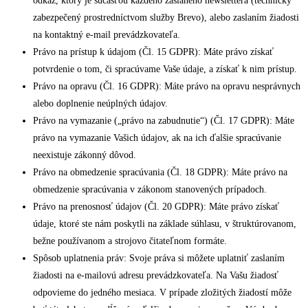
odkaz, ktorý je súčasťou každého zaslaného newslettera (technicky
zabezpečený prostredníctvom služby Brevo), alebo zaslaním žiadosti
na kontaktný e-mail prevádzkovateľa.
Právo na prístup k údajom (Čl. 15 GDPR): Máte právo získať
potvrdenie o tom, či spracúvame Vaše údaje, a získať k nim prístup.
Právo na opravu (Čl. 16 GDPR): Máte právo na opravu nesprávnych
alebo doplnenie neúplných údajov.
Právo na vymazanie („právo na zabudnutie“) (Čl. 17 GDPR): Máte
právo na vymazanie Vašich údajov, ak na ich ďalšie spracúvanie
neexistuje zákonný dôvod.
Právo na obmedzenie spracúvania (Čl. 18 GDPR): Máte právo na
obmedzenie spracúvania v zákonom stanovených prípadoch.
Právo na prenosnosť údajov (Čl. 20 GDPR): Máte právo získať
údaje, ktoré ste nám poskytli na základe súhlasu, v štruktúrovanom,
bežne používanom a strojovo čitateľnom formáte.
Spôsob uplatnenia práv: Svoje práva si môžete uplatniť zaslaním
žiadosti na e-mailovú adresu prevádzkovateľa. Na Vašu žiadosť
odpovieme do jedného mesiaca. V prípade zložitých žiadostí môže