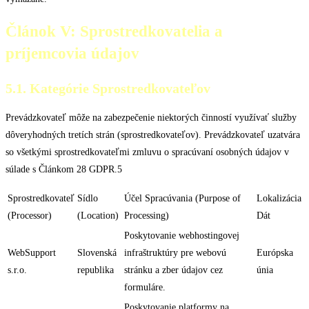
Článok V: Sprostredkovatelia a
príjemcovia údajov
5.1. Kategórie Sprostredkovateľov
Prevádzkovateľ môže na zabezpečenie niektorých činností využívať služby
dôveryhodných tretích strán (sprostredkovateľov). Prevádzkovateľ uzatvára
so všetkými sprostredkovateľmi zmluvu o spracúvaní osobných údajov v
súlade s Článkom 28 GDPR.5
Sprostredkovateľ
Sídlo
Účel Spracúvania (Purpose of
Lokalizácia
(Processor)
(Location)
Processing)
Dát
Poskytovanie webhostingovej
WebSupport
Slovenská
infraštruktúry pre webovú
Európska
s.r.o.
republika
stránku a zber údajov cez
únia
formuláre.
Poskytovanie platformy na